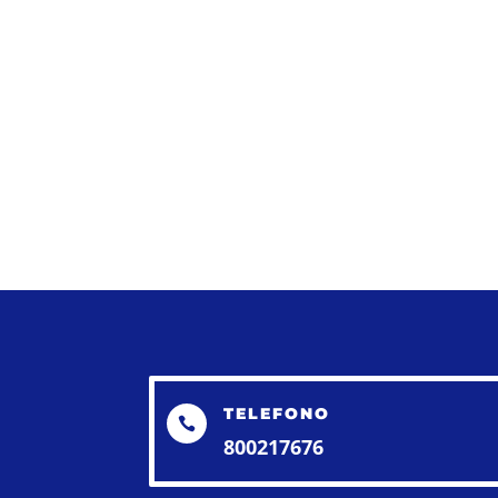
TELEFONO

800217676