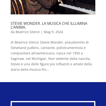
STEVIE WONDER. LA MUSICA CHE ILLUMINA
L’ANIMA.
da
Beatrice Silenzi
|
Mag 9, 2024
di Beatrice Silenzi Stevie Wonder, pseudonimo di
Steveland Judkins, cantante, polistrumentista e
compositore afroamericano, nasce nel 1950 a
Saginaw, nel Michigan. Non vedente dalla nascita,
Stevie è una delle figure più influenti e amate della
storia della musica.Fin...